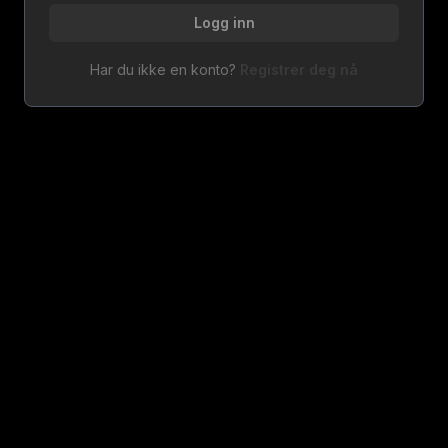
Logg inn
Har du ikke en konto?
Registrer deg nå