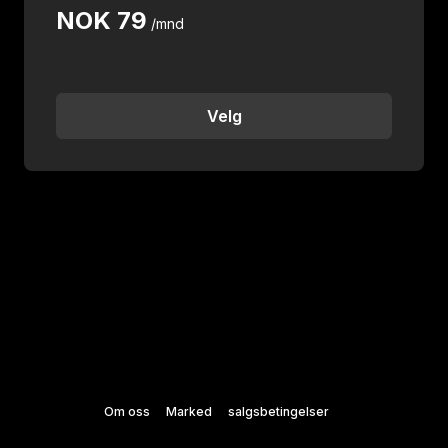
NOK
79
/mnd
Velg
Om oss
Marked
salgsbetingelser