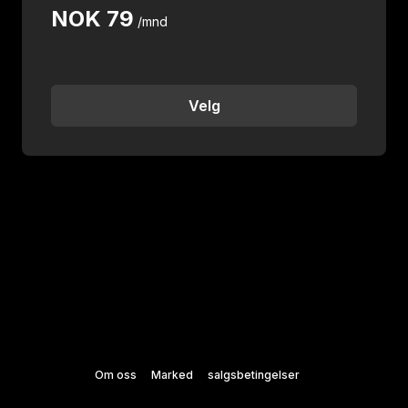
NOK
79
/mnd
Velg
Om oss
Marked
salgsbetingelser