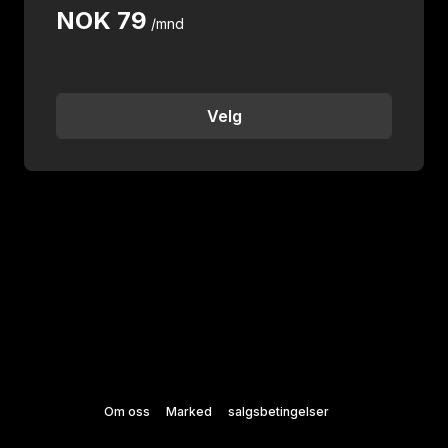
NOK
79
/mnd
Velg
Om oss
Marked
salgsbetingelser