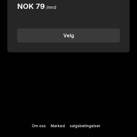
NOK
79
/mnd
Velg
Om oss
Marked
salgsbetingelser