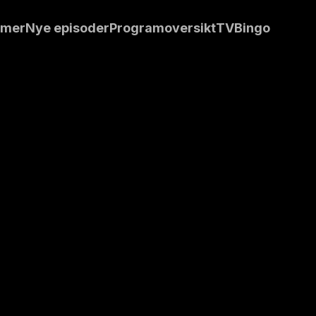
grammene blir
mmer
Nye episoder
Programoversikt
TVBingo
ene, og får se