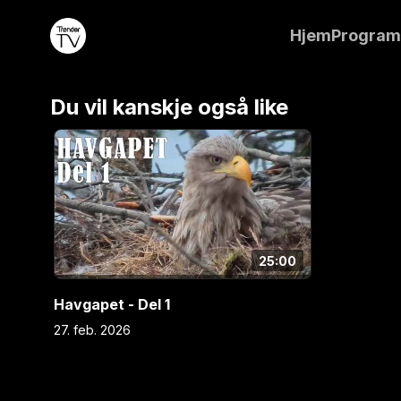
øy, langt ute i havet utenfor Smøla. I disse to pro
Hjem
Progra
med på planleggingen og byggingen av installasjon
noen unike videosekvenser.
Du vil kanskje også like
25:00
Havgapet - Del 1
27. feb. 2026