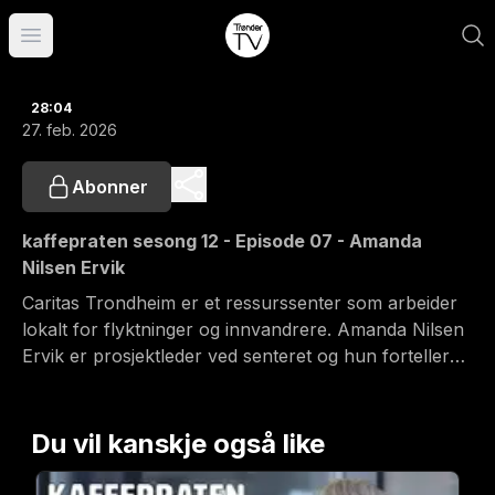
Åpne hovedmeny
28:04
27. feb. 2026
Abonner
kaffepraten sesong 12 - Episode 07 - Amanda
Nilsen Ervik
Caritas Trondheim er et ressurssenter som arbeider
lokalt for flyktninger og innvandrere. Amanda Nilsen
Ervik er prosjektleder ved senteret og hun forteller
bl.a. hvordan de tenker og jobber ift flyktninge-
strømmer vi opplever nå. Programleder er Bjarne
Håkon Hanssen.
Du vil kanskje også like