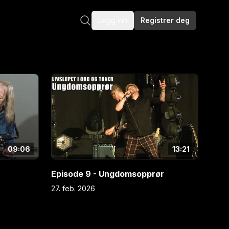
Logg inn
Registrer deg
09:06
13:21
Episode 9 - Ungdomsopprør
27. feb. 2026