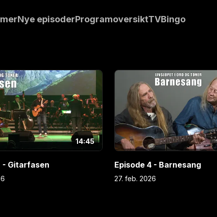
mmer
Nye episoder
Programoversikt
TVBingo
14:45
 - Gitarfasen
Episode 4 - Barnesang
26
27. feb. 2026