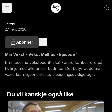
Åpne hovedmeny
15:33
27. feb. 2026
Abonner
Min Vekst - Vekst Melhus - Episode 1
En moderne vekstbedrift skal kunne konkurrere på
lik linje med alle andre bedrifter Det betyr at de må
være løsningsorienterte, tilpasningsdyktige og
innovative. Men for menneskene vi møter i disse
vekstbedriftene, er ikke dette bare en arbeidsplass.
Det er også en arena for mestring, personlig utvikling
Du vil kanskje også like
og vekst. Seriens første stoppested er hos Vekst
Melhus.