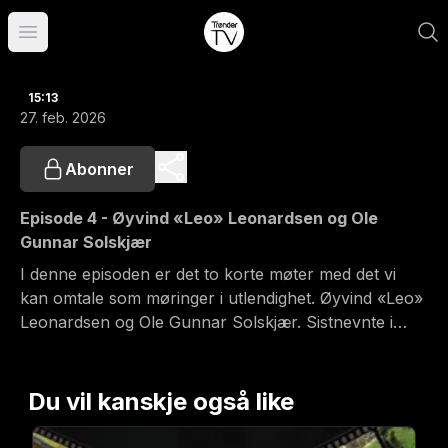
Åpne hovedmeny
15:13
27. feb. 2026
Abonner
Episode 4 - Øyvind «Leo» Leonardsen og Ole
Gunnar Solskjær
I denne episoden er det to korte møter med det vi
kan omtale som møringer i utlendighet. Øyvind «Leo»
Leonardsen og Ole Gunnar Solskjær. Sistnevnte i
starten på et eventyrlig forhold til Manchester United,
et forhold som i høyeste grad lever enda!
Du vil kanskje også like