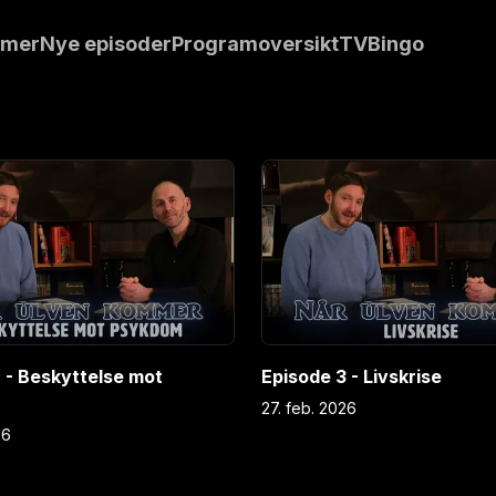
redskap som kan
mmer
Nye episoder
Programoversikt
TVBingo
Deres oppgave er
barnevernvakta
e av de som
 av å være i
E
3
 - Beskyttelse mot
Episode 3 - Livskrise
27. feb. 2026
26