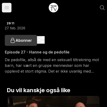
Åpne hovedmeny
29:11
27. feb. 2026
Abonner
Episode 27 - Hanne og de pedofile
De pedofile, altså de med en seksuell tiltrekning mot
barn, har vært en gruppe mennesker som har
opplevd et stort stigma. Det er ikke uvanlig med
heftige utbrudd mot dem i forskjellige kommentarfelt
hvor man kan lese at de bør skytes eller settes i
fengsel og kaste nøkkelen. Mange opplever at dette
Du vil kanskje også like
handler om tryggheten til ens barn og da ser man det
vegger sterke følelser. Konsekvensen er at dette
forblir en mystisk gruppe som forsvinner inn i