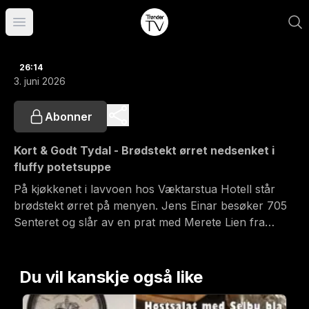
Åpne hovedmeny
26:14
3. juni 2026
Abonner
Kort & Godt Tydal - Brødstekt ørret nedsenket i
fluffy potetsuppe
På kjøkkenet i lavvoen hos Væktarstua Hotell står
brødstekt ørret på menyen. Jens Einar besøker 705
Senteret og slår av en prat med Merete Lien fra
"Studio 705", Marit Østby Nilsen fra "Fjelldriv", Anne
Berit Gipling fra kafe og gavebutikken "Søstrenes
Kammers" samt Børge Hanssen som forteller litt om
Du vil kanskje også like
Karolinerutstillingen.