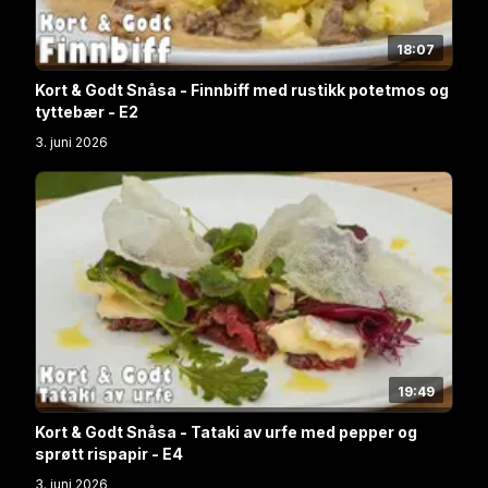
18:07
Kort & Godt Snåsa - Finnbiff med rustikk potetmos og
tyttebær - E2
3. juni 2026
19:49
Kort & Godt Snåsa - Tataki av urfe med pepper og
sprøtt rispapir - E4
3. juni 2026