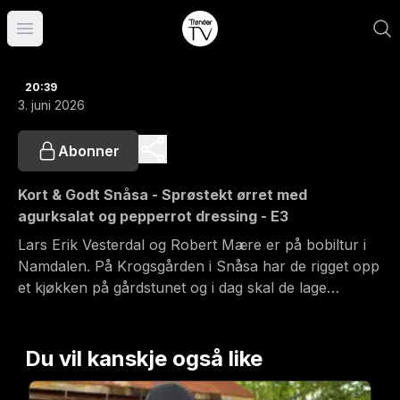
Åpne hovedmeny
20:39
3. juni 2026
Abonner
Kort & Godt Snåsa - Sprøstekt ørret med
agurksalat og pepperrot dressing - E3
Lars Erik Vesterdal og Robert Mære er på bobiltur i
Namdalen. På Krogsgården i Snåsa har de rigget opp
et kjøkken på gårdstunet og i dag skal de lage
tilberede en usedvanlig lokal og nyfisket ørret.
Du vil kanskje også like