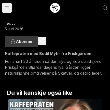
Åpne hovedmeny
25:22
5. juni 2026
Abonner
Kaffepraten med Bodil Myhr fra Friskgården
For snart 20 år siden så den nye og noe utradisjonell
Friskgården Stjørdal dagens lys. Gården ligger i
naturskjønne omgivelser på Skatval, og daglig leder
Bodil Myhr snakker varmt om virksomheten i samtale
med Bjarne Håkon Hanssen.
Du vil kanskje også like