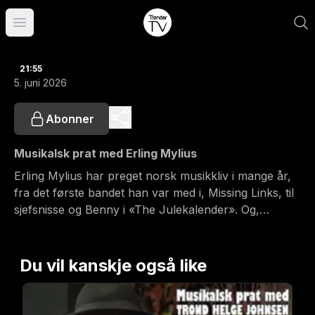
Åpne hovedmeny
21:55
5. juni 2026
Abonner
Musikalsk prat med Erling Mylius
Erling Mylius har preget norsk musikkliv i mange år,
fra det første bandet han var med i, Missing Links, til
sjefsnisse og Benny i «The Julekalender». Og,
selvfølgelig, hans mangeårige rolle som bassist i
legendariske Difference. Oppe i alt dette har han
jobbet som arkitekt og har mange bygg «på
Du vil kanskje også like
samvittigheten».