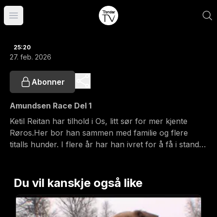
Åpne hovedmeny
25:20
27. feb. 2026
Abonner
Amundsen Race Del 1
Ketil Reitan har tilhold i Os, litt sør for mer kjente
Røros.Her bor han sammen med familie og flere
titalls hunder. I flere år har han ivret for å få i stand
et hundeløp fra Sverige til Norge. I denne
dokumentarfilmen møter vi Ketil under forberedelsen
og gjennomføringen av den første utgaven av
Du vil kanskje også like
«Amundsen Race». (2008)