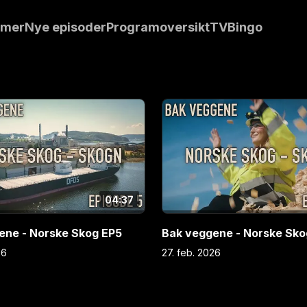
usere avispapir.
mmer
Nye episoder
Programoversikt
TVBingo
l av
 ring-virkningene
kin med over
S.
04:37
ene - Norske Skog EP5
Bak veggene - Norske Sko
26
27. feb. 2026