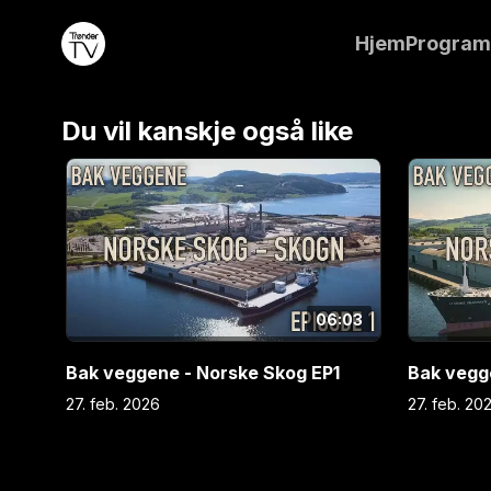
lite kjennskap til hva som faktisk skal til for å prod
Hjem
Progra
Det skal hun gjøre noe med nå. I tredje og fjerde de
programserien blir Liv Tone kjent med historien og
til industrieventyret på Fiborgtangen. I tillegg får hun se hva som
skjer med tømmerflisa når den raffineres i en mas
Du vil kanskje også like
30.000 hestekrefter. Produsert av Lockbox Film A
06:03
Bak veggene - Norske Skog EP1
Bak vegg
27. feb. 2026
27. feb. 20