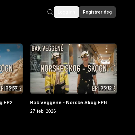
Logg inn
Registrer deg
05:57
05:12
g EP2
Bak veggene - Norske Skog EP6
27. feb. 2026