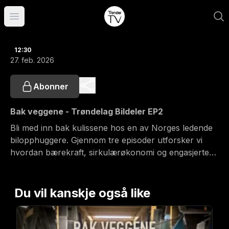
Åpne hovedmeny
12:30
27. feb. 2026
Abonner
Bak veggene - Trøndelag Bildeler EP2
Bli med inn bak kulissene hos en av Norges ledende
bilopphuggere. Gjennom tre episoder utforsker vi
hvordan bærekraft, sirkulærøkonomi og engasjerte
mennesker driver prosessen fra bilvrak til verdifulle
bildeler. I denne episoden er vi ved Trøndelag
Bildelers avdeling Verdal. Vi møter far og sønn
Du vil kanskje også like
Bengtsen som driver avdelingen, og følger prosessen
fra identitetskontroll og mottak av biler, til testing og
demontering av deler.