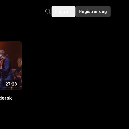
Logg inn
Registrer deg
27:23
dersk