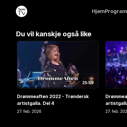
Myhre, brødrene Larsen, Ole Marius Ryan, Knur M
Hjem
Progra
Jan Magn Førde, Are Hembre, Camilla Steenhoff Vi
Vikestad Olsen. Del 1 av 4 fra Trønderhallen i Leva
Du vil kanskje også like
25:59
Drømmeaften 2022 - Trøndersk
Drømmeaf
artistgalla. Del 4
artistgall
27. feb. 2026
27. feb. 20