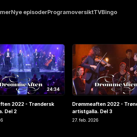
arius Djupvik,
mmer
Nye episoder
Programoversikt
TVBingo
st og Julie
nger.
24:34
ten 2022 - Trøndersk
Drømmeaften 2022 - Trøn
a. Del 2
artistgalla. Del 3
26
27. feb. 2026