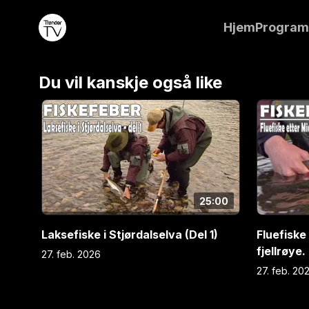
første reise til Grønland. Verdens største øy strekk
Hjem
Progra
arktiske isødet i nord til et mer vennlig klima på det
kysten som varmes av Golfstrømmen. Det er midte
fortsatt lyst døgnet rundt. Jan og Nick har landet i
reiser videre et par timer med båt før de kommer ti
Du vil kanskje også like
de tre elvene de skal fiske i – Amitsuarssuq. Sjørøy
eneherskende i det iskalde vannet i de Grønlandske
kveld ved elva har gitt svar på det viktigste spørsmå
virkelig slik at røya på Grønland finnes i slike men
beskrevet i fiskehistoriene ? Svaret er et rungende
(2000) (R) (Natur og fiske)
25:00
Laksefiske i Stjørdalselva (Del 1)
Fluefiske
fjellrøye.
27. feb. 2026
27. feb. 20