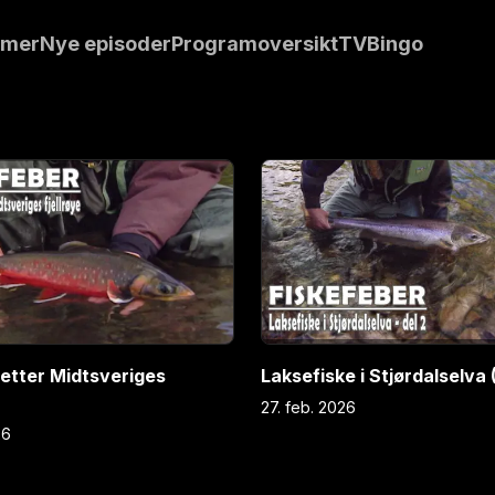
er seg fra det
mmer
Nye episoder
Programoversikt
TVBingo
 sørvestlige
n av august, og
 Maniitsoq, og
l den første av
a er
 elver. Første
let ; Er det
gder som
 ”Ja” ! (S1E07)
 etter Midtsveriges
Laksefiske i Stjørdalselva 
27. feb. 2026
26