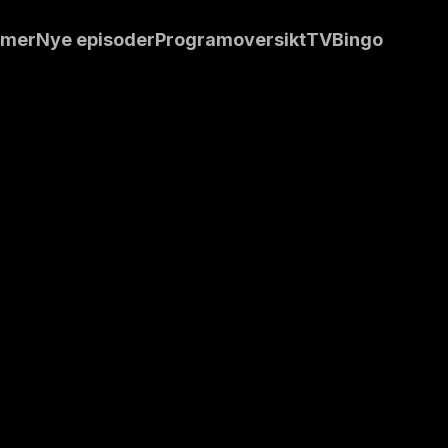
da de var helt
mmer
Nye episoder
Programoversikt
TVBingo
ende vis ute i