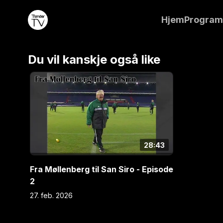
Ballklub. -om framveksten og de eventyrlige årene 
Hjem
Progra
på topp i norsk fotball, og markerte seg på imponer
Europa.
Du vil kanskje også like
28:43
Fra Møllenberg til San Siro - Episode
2
27. feb. 2026