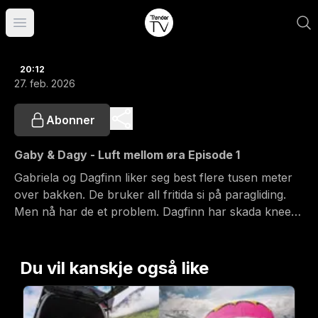
Åpne hovedmeny
20:12
27. feb. 2026
Abonner
Gaby & Dagy - Luft mellom øra Episode 1
Gabriela og Dagfinn liker seg best flere tusen meter
over bakken. De bruker all fritida si på paragliding.
Men nå har de et problem. Dagfinn har skada kneet
sitt, og han er usikker på om det blir bra til sesongen
starter.
Du vil kanskje også like