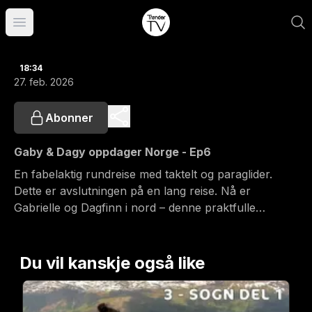
Åpne hovedmeny
18:34
27. feb. 2026
Abonner
Gaby & Dagy oppdager Norge - Ep6
En fabelaktig rundreise med taktelt og paraglider.
Dette er avslutningen på en lang reise. Nå er
Gabrielle og Dagfinn i nord – denne praktfulle
landsdelen – også fra lufta. Det er bare å nye dette
som avrunder en flott reise med fantastiske
opplevelser!
Du vil kanskje også like