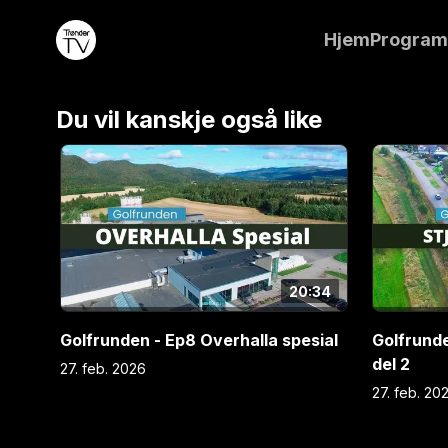
har fått med seg klubbleder Stig Arve Bjørkås. Han 
Hjem
Progra
hvorfor og hvordan klubben har hatt et kjempeløft i
programmet fra Stjørdal i to deler, og denne uke k
Du vil kanskje også like
20:34
Golfrunden - Ep8 Overhalla spesial
Golfrunde
del 2
27. feb. 2026
27. feb. 20