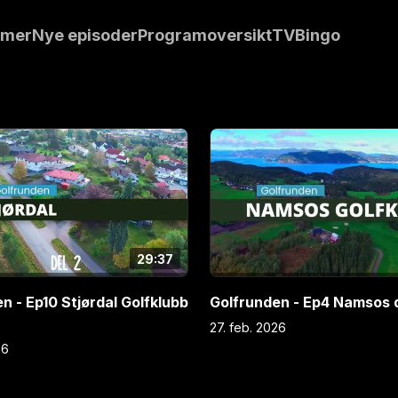
forteller
mmer
Nye episoder
Programoversikt
TVBingo
 år. Vi sender
ommer del 1.
29:37
n - Ep10 Stjørdal Golfklubb
Golfrunden - Ep4 Namsos d
27. feb. 2026
26