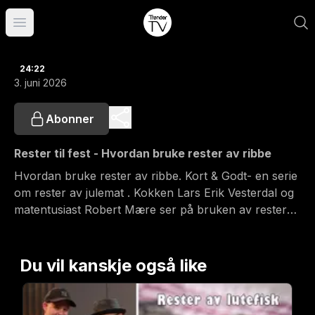
Åpne hovedmeny
24:22
3. juni 2026
Abonner
Rester til fest - Hvordan bruke rester av ribbe
Hvordan bruke rester av ribbe. Kort & Godt- en serie
om rester av julemat . Kokken Lars Erik Vesterdal og
matentusiast Robert Mære ser på bruken av rester
etter juleribbe. I denne episoden lages det pasta av
ribberester og en enkel tapas med ribbe, surkål og
stekte poteter. Bartender Margrethe Aas Wærum
Du vil kanskje også like
lager en cocktail basert på akevitt fra Inderøy
Brenneri og tørr vermut. Her er det matlaging og
humor i skjønn forening