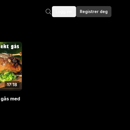
Logg inn
Registrer deg
17:18
t gås med