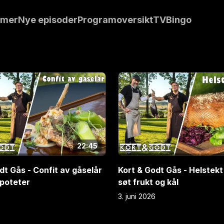
stander av gås
mmer
Nye episoder
Programoversikt
TVBingo
sregionen har den
merkbar.
 gås er i spill,
t. Gåsekspert
E
4
r litt om
22:45
dt Gås - Confit av gåselår
Kort & Godt Gås - Helstek
ipoteter
søt frukt og kål
3. juni 2026