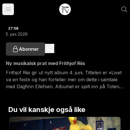
Åpne hovedmeny
27:58
5. juni 2026
Abonner
Ny musikalsk prat med Frithjof Riis
Frithjof Riis gir ut nytt album 4. juni. Tittelen er «Livet
va en fest» og han forteller mer om dette i samtale
med Dagfinn Ellefsen. Albumet er spilt inn på Toten
hos Ronni le Tekrø med musikere fra Trondheim og
Toten.
Du vil kanskje også like