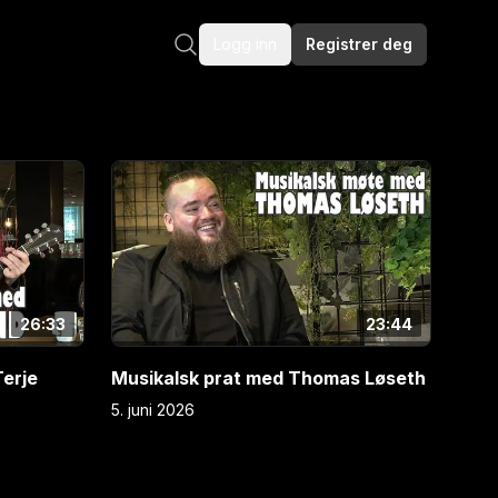
Logg inn
Registrer deg
E
4
26:33
23:44
erje
Musikalsk prat med Thomas Løseth
5. juni 2026