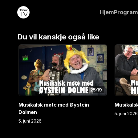
Røros. Låtskriver, voklalist og gitarist, og en av to
Hjem
Progra
av musikkspillet Elden. Dagfinn Ellefsen i møte med 
rørosing.
Du vil kanskje også like
E
1
E
2
25:19
Musikalsk møte med Øystein
Musikals
Dolmen
5. juni 2026
5. juni 2026