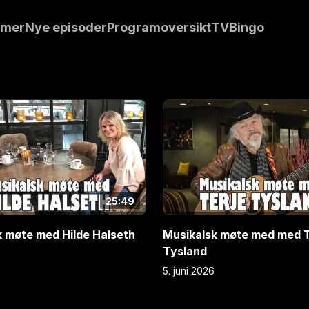
 manusforfattere
mmer
Nye episoder
Programoversikt
TVBingo
en trivelig
E
3
25:49
k møte med Hilde Halseth
Musikalsk møte med med T
Tysland
5. juni 2026