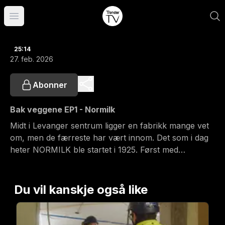
Åpne hovedmeny
25:14
27. feb. 2026
Abonner
Bak veggene EP1 - Normilk
Midt i Levanger sentrum ligger en fabrikk mange vet
om, men de færreste har vært innom. Det som i dag
heter NORMILK ble startet i 1925. Først med
produksjon av Viking-melk, senere utvidet til å
omfatte produksjon av tørrmelk.
Dokumentarprogram produsert av LockBox Film AS
Du vil kanskje også like