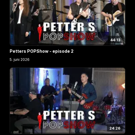
44:13
Petters POPShow - episode 2
5. juni 2026
24:26