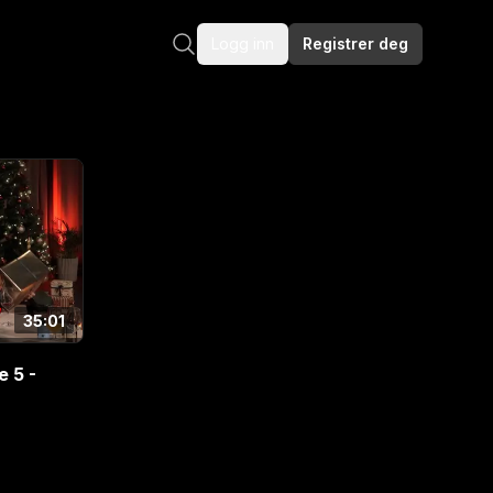
Logg inn
Registrer deg
35:01
 5 -