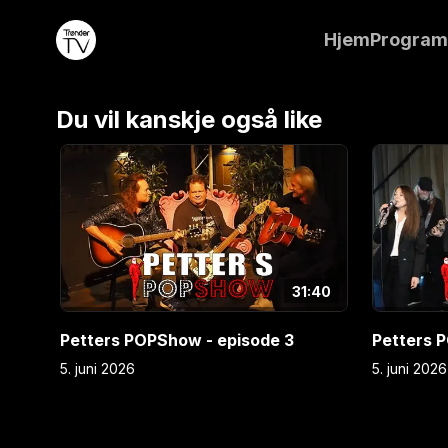
artister: Dave Stevens Band, Mari-Anne Øksnes, C
Hjem
Progra
Helmine.
Du vil kanskje også like
E
2
E
2
31:40
Petters POPShow - episode 3
Petters 
5. juni 2026
5. juni 2026