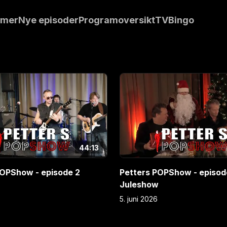
asino Steel og
mmer
Nye episoder
Programoversikt
TVBingo
E
5
44:13
POPShow - episode 2
Petters POPShow - episode
Juleshow
5. juni 2026