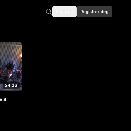
Logg inn
Registrer deg
24:26
e 4