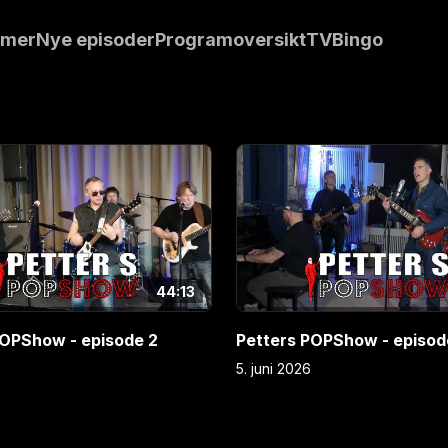
sang fra Hals
mmer
Nye episoder
Programoversikt
TVBingo
senterer en
ny single fra
E
4
44:13
POPShow - episode 2
Petters POPShow - episod
5. juni 2026